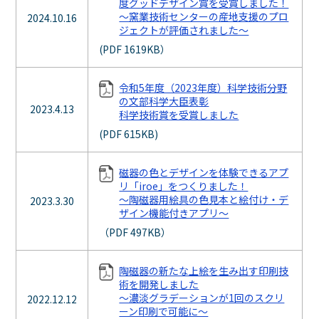
度グッドデザイン賞を受賞しました！
～窯業技術センターの産地支援のプロ
2024.10.16
ジェクトが評価されました～
(PDF 1619KB）
令和5年度（2023年度）科学技術分野
の文部科学大臣表彰
2023.4.13
科学技術賞を受賞しました
(PDF 615KB)
磁器の色とデザインを体験できるアプ
リ「iroe」をつくりました！
～陶磁器用絵具の色見本と絵付け・デ
2023.3.30
ザイン機能付きアプリ～
（PDF 497KB）
陶磁器の新たな上絵を生み出す印刷技
術を開発しました
～濃淡グラデーションが1回のスクリ
2022.12.12
ーン印刷で可能に～