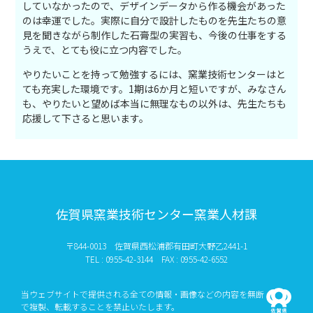
していなかったので、デザインデータから作る機会があった
のは幸運でした。実際に自分で設計したものを先生たちの意
見を聞きながら制作した石膏型の実習も、今後の仕事をする
うえで、とても役に立つ内容でした。
やりたいことを持って勉強するには、窯業技術センターはと
ても充実した環境です。1期は6か月と短いですが、みなさん
も、やりたいと望めば本当に無理なもの以外は、先生たちも
応援して下さると思います。
佐賀県窯業技術センター窯業人材課
〒844-0013 佐賀県西松浦郡有田町大野乙2441-1
TEL : 0955-42-3144 FAX : 0955-42-6552
当ウェブサイトで提供される全ての情報・画像などの内容を無断
で複製、転載することを禁止いたします。