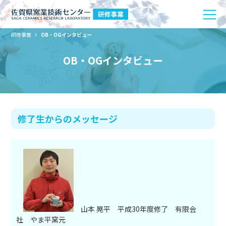
研修事業
OB・OGインタビュー
OB・OGインタビュー
修了生からのメッセージ
山本 晃平
平成30年度修了 有限会
社 やま平窯元