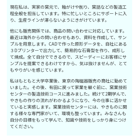
現在私は、実家の窯元で、釉がけや削り、窯詰などの製造工
程全般を担当しています。特に忙しいところにサポートに入
り、生産ラインが滞らないようにきがけています。
他にも販売関係では、商品の問い合わせに対応しています。
最近は海外からの問い合わせもあり、資料を作成して、サン
プルを用意します。CADで作った原形データを、自社にある
３Dプリンターで出力して、簡易的な石膏型を作り、成形し
て焼成。全て自分でできるので、スピーディーにお客様にサ
ンプルを提案できるわけですから、気は抜けませんが、とて
もやりがいを感じています。
私はもともと大学卒業後、東京の陶磁器販売の商社に勤めて
いました。その後、有田に戻って家業を継ぐ前に、窯業技術
センターの製造技術コースに進みました。続けて2期学んで、
やきもの作りの流れがわかるようになり、今の仕事に活かせ
ていると実感します。窯業技術センターには、やきものに関
する様々な専門家がいて、環境も整っています。みなさんも
自分の目標をもって学んで、知識や技術をしっかり身につけ
てください。