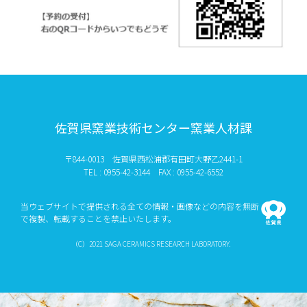
佐賀県窯業技術センター窯業人材課
〒844-0013 佐賀県西松浦郡有田町大野乙2441-1
TEL : 0955-42-3144 FAX : 0955-42-6552
当ウェブサイトで提供される全ての情報・画像などの内容を無断
で複製、転載することを禁止いたします。
（C）2021 SAGA CERAMICS RESEARCH LABORATORY.